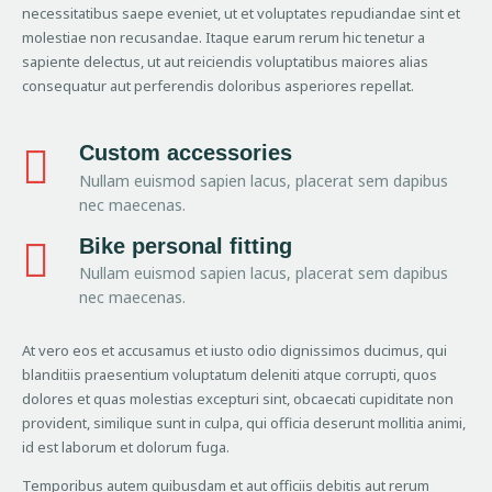
necessitatibus saepe eveniet, ut et voluptates repudiandae sint et
molestiae non recusandae. Itaque earum rerum hic tenetur a
sapiente delectus, ut aut reiciendis voluptatibus maiores alias
consequatur aut perferendis doloribus asperiores repellat.
Custom accessories
Nullam euismod sapien lacus, placerat sem dapibus
nec maecenas.
Bike personal fitting
Nullam euismod sapien lacus, placerat sem dapibus
nec maecenas.
At vero eos et accusamus et iusto odio dignissimos ducimus, qui
blanditiis praesentium voluptatum deleniti atque corrupti, quos
dolores et quas molestias excepturi sint, obcaecati cupiditate non
provident, similique sunt in culpa, qui officia deserunt mollitia animi,
id est laborum et dolorum fuga.
Temporibus autem quibusdam et aut officiis debitis aut rerum