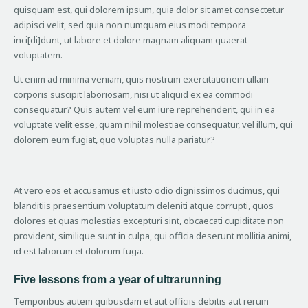
quisquam est, qui dolorem ipsum, quia dolor sit amet consectetur
adipisci velit, sed quia non numquam eius modi tempora
inci[di]dunt, ut labore et dolore magnam aliquam quaerat
voluptatem.
Ut enim ad minima veniam, quis nostrum exercitationem ullam
corporis suscipit laboriosam, nisi ut aliquid ex ea commodi
consequatur? Quis autem vel eum iure reprehenderit, qui in ea
voluptate velit esse, quam nihil molestiae consequatur, vel illum, qui
dolorem eum fugiat, quo voluptas nulla pariatur?
At vero eos et accusamus et iusto odio dignissimos ducimus, qui
blanditiis praesentium voluptatum deleniti atque corrupti, quos
dolores et quas molestias excepturi sint, obcaecati cupiditate non
provident, similique sunt in culpa, qui officia deserunt mollitia animi,
id est laborum et dolorum fuga.
Five lessons from a year of ultrarunning
Temporibus autem quibusdam et aut officiis debitis aut rerum