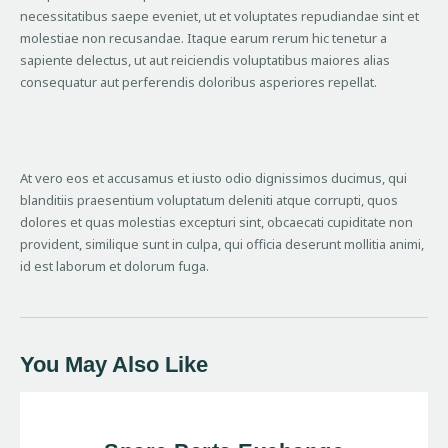
necessitatibus saepe eveniet, ut et voluptates repudiandae sint et
molestiae non recusandae. Itaque earum rerum hic tenetur a
sapiente delectus, ut aut reiciendis voluptatibus maiores alias
consequatur aut perferendis doloribus asperiores repellat.
At vero eos et accusamus et iusto odio dignissimos ducimus, qui
blanditiis praesentium voluptatum deleniti atque corrupti, quos
dolores et quas molestias excepturi sint, obcaecati cupiditate non
provident, similique sunt in culpa, qui officia deserunt mollitia animi,
id est laborum et dolorum fuga.
You May Also Like