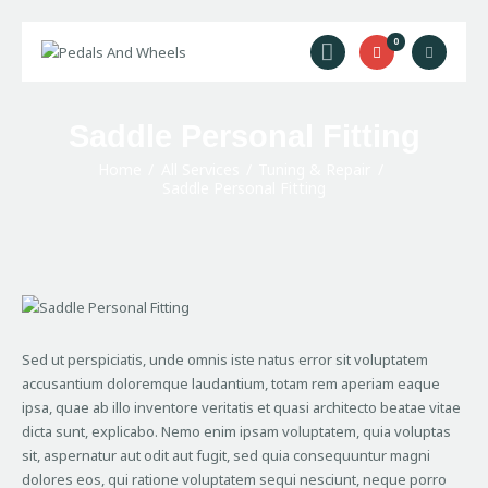
0
Home
Saddle Personal Fitting
Bike Rental
Home
All Services
Tuning & Repair
Camping Rental
Saddle Personal Fitting
Cycling Trips
About Us
Contact Us
Sed ut perspiciatis, unde omnis iste natus error sit voluptatem
accusantium doloremque laudantium, totam rem aperiam eaque
ipsa, quae ab illo inventore veritatis et quasi architecto beatae vitae
dicta sunt, explicabo. Nemo enim ipsam voluptatem, quia voluptas
sit, aspernatur aut odit aut fugit, sed quia consequuntur magni
dolores eos, qui ratione voluptatem sequi nesciunt, neque porro