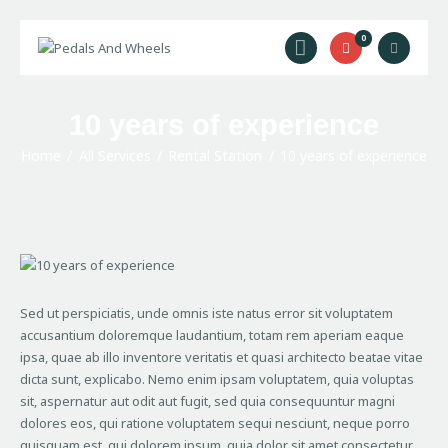
0
Home
10 years of experience
Bike Rental
Home
All Services
Rental Station
10 years of experience
Camping Rental
Cycling Trips
About Us
Contact Us
Sed ut perspiciatis, unde omnis iste natus error sit voluptatem
accusantium doloremque laudantium, totam rem aperiam eaque
ipsa, quae ab illo inventore veritatis et quasi architecto beatae vitae
dicta sunt, explicabo. Nemo enim ipsam voluptatem, quia voluptas
sit, aspernatur aut odit aut fugit, sed quia consequuntur magni
dolores eos, qui ratione voluptatem sequi nesciunt, neque porro
quisquam est, qui dolorem ipsum, quia dolor sit amet consectetur