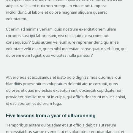
adipisci velit, sed quia non numquam eius modi tempora
inci[di]dunt, ut labore et dolore magnam aliquam quaerat
voluptatem.
Ut enim ad minima veniam, quis nostrum exercitationem ullam
corporis suscipit laboriosam, nisi ut aliquid ex ea commodi
consequatur? Quis autem vel eum iure reprehenderit, qui in ea
voluptate velit esse, quam nihil molestiae consequatur, vel illum, qui
dolorem eum fugiat, quo voluptas nulla pariatur?
At vero eos et accusamus et iusto odio dignissimos ducimus, qui
blanditiis praesentium voluptatum deleniti atque corrupti, quos
dolores et quas molestias excepturi sint, obcaecati cupiditate non
provident, similique sunt in culpa, qui officia deserunt mollitia animi,
id est laborum et dolorum fuga.
Five lessons from a year of ultrarunning
Temporibus autem quibusdam et aut officiis debitis aut rerum
necessitatibus saepe eveniet, ut et voluptates repudiandae sint et