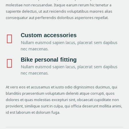
molestiae non recusandae. Itaque earum rerum hic tenetur a
sapiente delectus, ut aut reiciendis voluptatibus maiores alias
consequatur aut perferendis doloribus asperiores repellat.
Custom accessories
Nullam euismod sapien lacus, placerat sem dapibus
nec maecenas.
Bike personal fitting
Nullam euismod sapien lacus, placerat sem dapibus
nec maecenas.
At vero eos et accusamus et iusto odio dignissimos ducimus, qui
blanditiis praesentium voluptatum deleniti atque corrupti, quos
dolores et quas molestias excepturi sint, obcaecati cupiditate non
provident, similique sunt in culpa, qui officia deserunt mollitia animi,
id est laborum et dolorum fuga.